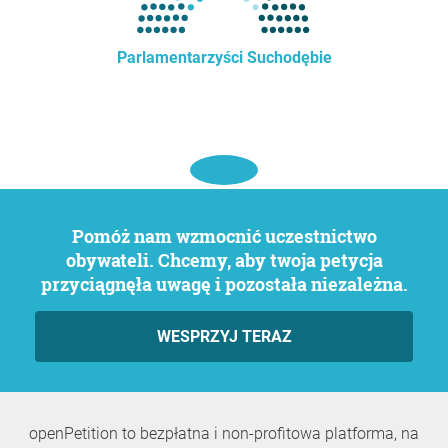
Parlamentarzyści Suchodębie
Pomóż nam wzmocnić uczestnictwo
obywateli. Chcemy, aby twoja petycja
przyciągnęła uwagę i pozostała niezależna.
WESPRZYJ TERAZ
openPetition to bezpłatna i non-profitowa platforma, na