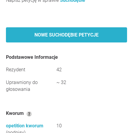
Napisz petycję w sprawie
Suchodębie
NOWE SUCHODĘBIE PETYCJE
Podstawowe Informacje
Rezydent
42
Uprawniony do
~ 32
głosowania
Kworum
opetition kworum
10
(podpisy)