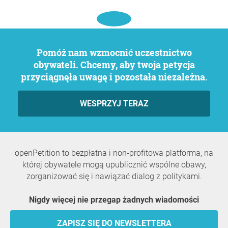
Pomóż nam wzmocnić uczestnictwo
obywateli. Chcemy, aby twoja petycja
przyciągnęła uwagę i pozostała niezależna.
WESPRZYJ TERAZ
openPetition to bezpłatna i non-profitowa platforma, na
której obywatele mogą upublicznić wspólne obawy,
zorganizować się i nawiązać dialog z politykami.
Nigdy więcej nie przegap żadnych wiadomości
ZAPISZ SIĘ DO NEWSLETTERA