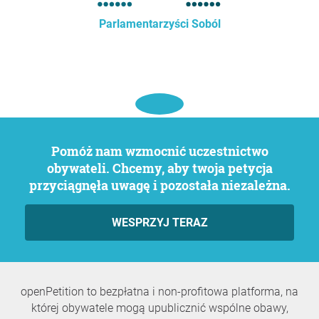
Parlamentarzyści Soból
Pomóż nam wzmocnić uczestnictwo
obywateli. Chcemy, aby twoja petycja
przyciągnęła uwagę i pozostała niezależna.
WESPRZYJ TERAZ
openPetition to bezpłatna i non-profitowa platforma, na
której obywatele mogą upublicznić wspólne obawy,