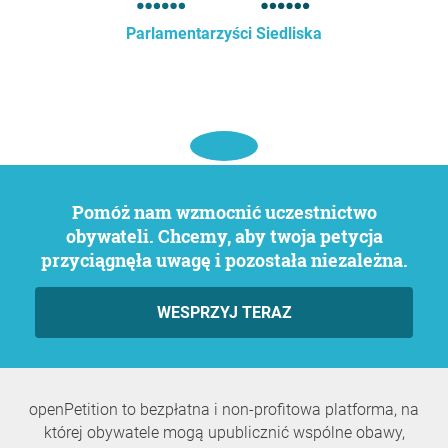
Parlamentarzyści Siedliska
Pomóż nam wzmocnić uczestnictwo
obywateli. Chcemy, aby twoja petycja
przyciągnęła uwagę i pozostała niezależna.
WESPRZYJ TERAZ
openPetition to bezpłatna i non-profitowa platforma, na
której obywatele mogą upublicznić wspólne obawy,