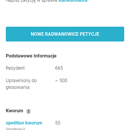
Napisz petycję w sprawie
Radwanowice
NOWE RADWANOWICE PETYCJE
Podstawowe Informacje
Rezydent
665
Uprawniony do
~ 500
głosowania
Kworum
opetition kworum
55
(podpisy)