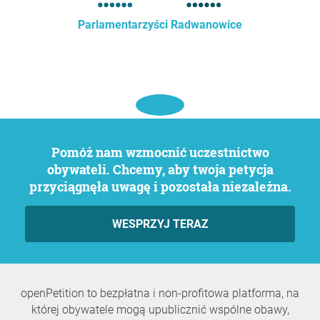
Parlamentarzyści Radwanowice
Pomóż nam wzmocnić uczestnictwo
obywateli. Chcemy, aby twoja petycja
przyciągnęła uwagę i pozostała niezależna.
WESPRZYJ TERAZ
openPetition to bezpłatna i non-profitowa platforma, na
której obywatele mogą upublicznić wspólne obawy,