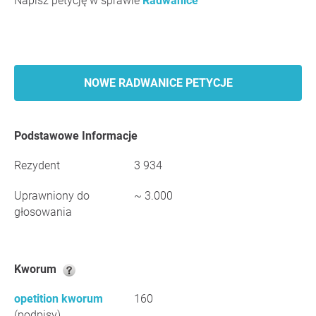
Napisz petycję w sprawie
Radwanice
NOWE RADWANICE PETYCJE
Podstawowe Informacje
Rezydent
3 934
Uprawniony do
~ 3.000
głosowania
Kworum
opetition kworum
160
(podpisy)