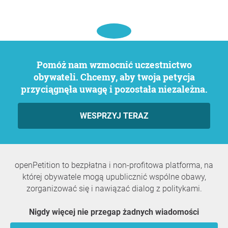
Pomóż nam wzmocnić uczestnictwo
obywateli. Chcemy, aby twoja petycja
przyciągnęła uwagę i pozostała niezależna.
WESPRZYJ TERAZ
openPetition to bezpłatna i non-profitowa platforma, na
której obywatele mogą upublicznić wspólne obawy,
zorganizować się i nawiązać dialog z politykami.
Nigdy więcej nie przegap żadnych wiadomości