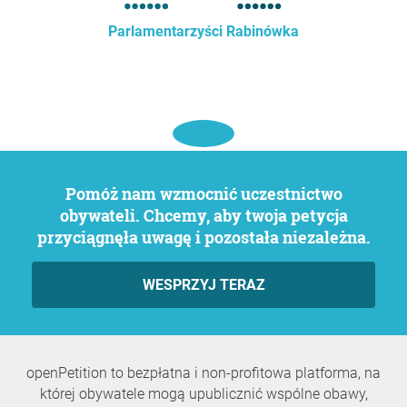
Parlamentarzyści Rabinówka
Pomóż nam wzmocnić uczestnictwo
obywateli. Chcemy, aby twoja petycja
przyciągnęła uwagę i pozostała niezależna.
WESPRZYJ TERAZ
openPetition to bezpłatna i non-profitowa platforma, na
której obywatele mogą upublicznić wspólne obawy,