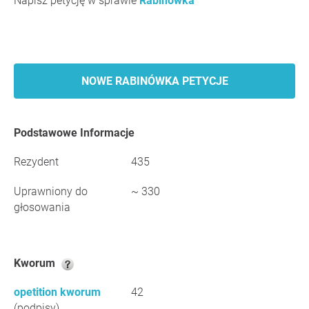
Napisz petycję w sprawie
Rabinówka
NOWE RABINÓWKA PETYCJE
Podstawowe Informacje
Rezydent
435
Uprawniony do
~ 330
głosowania
Kworum
opetition kworum
42
(podpisy)