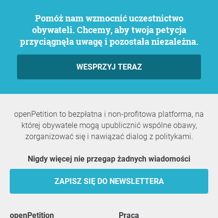
Pomóż nam wzmocnić uczestnictwo
obywateli. Chcemy, aby twoja petycja
przyciągnęła uwagę i pozostała niezależna.
WESPRZYJ TERAZ
openPetition to bezpłatna i non-profitowa platforma, na
której obywatele mogą upublicznić wspólne obawy,
zorganizować się i nawiązać dialog z politykami.
Nigdy więcej nie przegap żadnych wiadomości
ZAPISZ SIĘ DO NEWSLETTERA
openPetition
praca