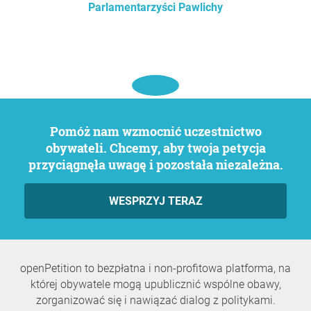
Parlamentarzyści Pawlichy
Pomóż nam wzmocnić uczestnictwo
obywateli. Chcemy, aby twoja petycja
przyciągnęła uwagę i pozostała niezależna.
WESPRZYJ TERAZ
openPetition to bezpłatna i non-profitowa platforma, na
której obywatele mogą upublicznić wspólne obawy,
zorganizować się i nawiązać dialog z politykami.