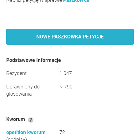
Napisz petycję w sprawie
Paszkówka
NOWE PASZKÓWKA PETYCJE
Podstawowe Informacje
Rezydent
1 047
Uprawniony do
~ 790
głosowania
Kworum
opetition kworum
72
(podpisy)