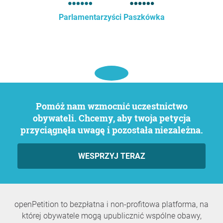
Parlamentarzyści Paszkówka
Pomóż nam wzmocnić uczestnictwo
obywateli. Chcemy, aby twoja petycja
przyciągnęła uwagę i pozostała niezależna.
WESPRZYJ TERAZ
openPetition to bezpłatna i non-profitowa platforma, na
której obywatele mogą upublicznić wspólne obawy,