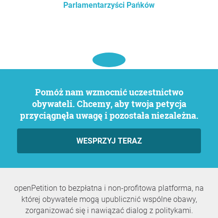
Parlamentarzyści Pańków
Pomóż nam wzmocnić uczestnictwo
obywateli. Chcemy, aby twoja petycja
przyciągnęła uwagę i pozostała niezależna.
WESPRZYJ TERAZ
openPetition to bezpłatna i non-profitowa platforma, na
której obywatele mogą upublicznić wspólne obawy,
zorganizować się i nawiązać dialog z politykami.