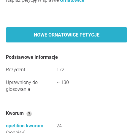
Napisz petycję w sprawie
Ornatowice
NOWE ORNATOWICE PETYCJE
Podstawowe Informacje
Rezydent
172
Uprawniony do
~ 130
głosowania
Kworum
opetition kworum
24
(podpisy)