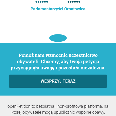
Parlamentarzyści Ornatowice
Pomóż nam wzmocnić uczestnictwo
obywateli. Chcemy, aby twoja petycja
przyciągnęła uwagę i pozostała niezależna.
WESPRZYJ TERAZ
openPetition to bezpłatna i non-profitowa platforma, na
której obywatele mogą upublicznić wspólne obawy,