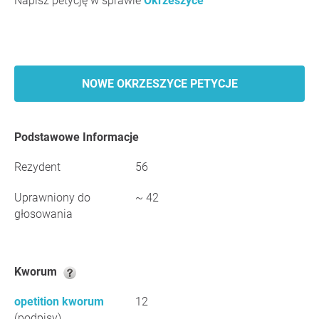
Napisz petycję w sprawie
Okrzeszyce
NOWE OKRZESZYCE PETYCJE
Podstawowe Informacje
Rezydent
56
Uprawniony do
~ 42
głosowania
Kworum
opetition kworum
12
(podpisy)