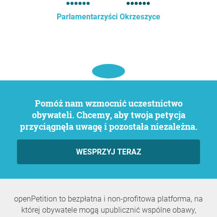
Parlamentarzyści Okrzeszyce
Pomóż nam wzmocnić uczestnictwo
obywateli. Chcemy, aby twoja petycja
przyciągnęła uwagę i pozostała niezależna.
WESPRZYJ TERAZ
openPetition to bezpłatna i non-profitowa platforma, na
której obywatele mogą upublicznić wspólne obawy,