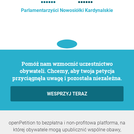
Parlamentarzyści Nowosiółki Kardynalskie
Pomóż nam wzmocnić uczestnictwo
obywateli. Chcemy, aby twoja petycja
przyciągnęła uwagę i pozostała niezależna.
WESPRZYJ TERAZ
openPetition to bezpłatna i non-profitowa platforma, na
której obywatele mogą upublicznić wspólne obawy,