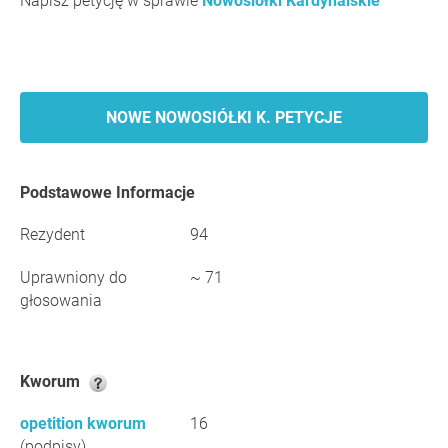
Napisz petycję w sprawie
Nowosiółki Kardynalskie
NOWE NOWOSIÓŁKI K. PETYCJE
Podstawowe Informacje
Rezydent
94
Uprawniony do
~ 71
głosowania
Kworum
opetition kworum
16
(podpisy)