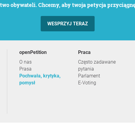
wo obywateli. Chcemy, aby twoja petycja przyciągnęł
WESPRZYJ TERAZ
openPetition
praca
O nas
Często zadawane
Prasa
pytania
Pochwała, krytyka,
Parlament
pomysł
E-Voting