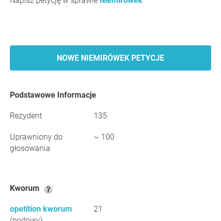
Napisz petycję w sprawie
Niemirówek
NOWE NIEMIRÓWEK PETYCJE
Podstawowe Informacje
Rezydent
135
Uprawniony do
~ 100
głosowania
Kworum
opetition kworum
21
(podpisy)