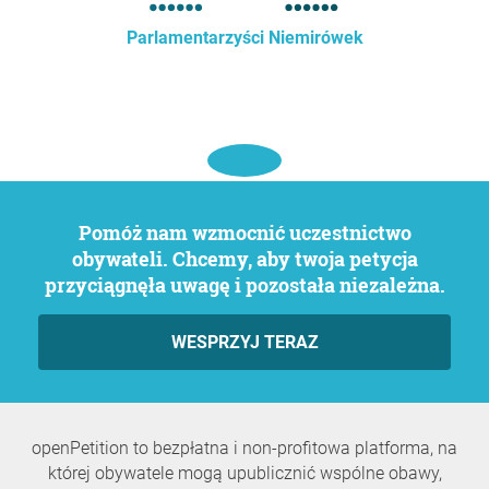
Parlamentarzyści Niemirówek
Pomóż nam wzmocnić uczestnictwo
obywateli. Chcemy, aby twoja petycja
przyciągnęła uwagę i pozostała niezależna.
WESPRZYJ TERAZ
openPetition to bezpłatna i non-profitowa platforma, na
której obywatele mogą upublicznić wspólne obawy,