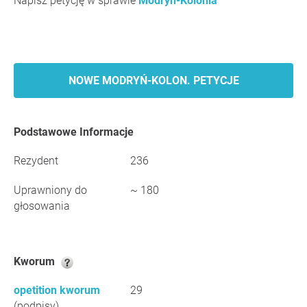
Napisz petycję w sprawie
Modryń-Kolonia
NOWE MODRYŃ-KOLON. PETYCJE
Podstawowe Informacje
Rezydent
236
Uprawniony do
~ 180
głosowania
Kworum
opetition kworum
29
(podpisy)