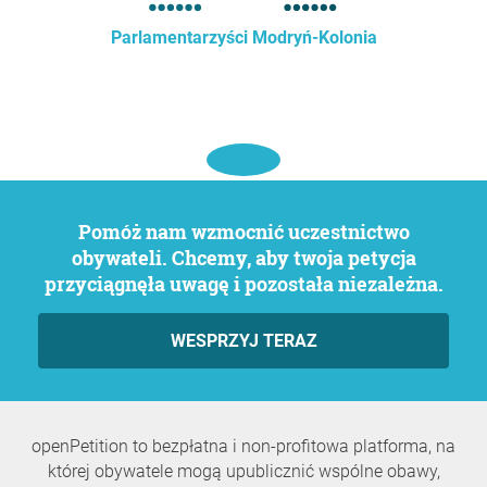
Parlamentarzyści Modryń-Kolonia
Pomóż nam wzmocnić uczestnictwo
obywateli. Chcemy, aby twoja petycja
przyciągnęła uwagę i pozostała niezależna.
WESPRZYJ TERAZ
openPetition to bezpłatna i non-profitowa platforma, na
której obywatele mogą upublicznić wspólne obawy,