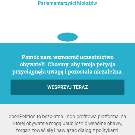
Parlamentarzyści Mołożów
Pomóż nam wzmocnić uczestnictwo
obywateli. Chcemy, aby twoja petycja
przyciągnęła uwagę i pozostała niezależna.
WESPRZYJ TERAZ
openPetition to bezpłatna i non-profitowa platforma, na
której obywatele mogą upublicznić wspólne obawy,
zorganizować się i nawiązać dialog z politykami.