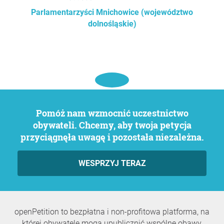
Parlamentarzyści Mnichowice (województwo
dolnośląskie)
Pomóż nam wzmocnić uczestnictwo
obywateli. Chcemy, aby twoja petycja
przyciągnęła uwagę i pozostała niezależna.
WESPRZYJ TERAZ
openPetition to bezpłatna i non-profitowa platforma, na
której obywatele mogą upublicznić wspólne obawy,