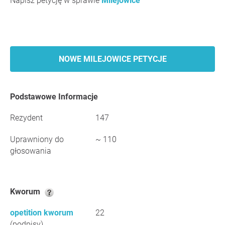
Napisz petycję w sprawie
Milejowice
NOWE MILEJOWICE PETYCJE
Podstawowe Informacje
Rezydent
147
Uprawniony do
~ 110
głosowania
Kworum
opetition kworum
22
(podpisy)