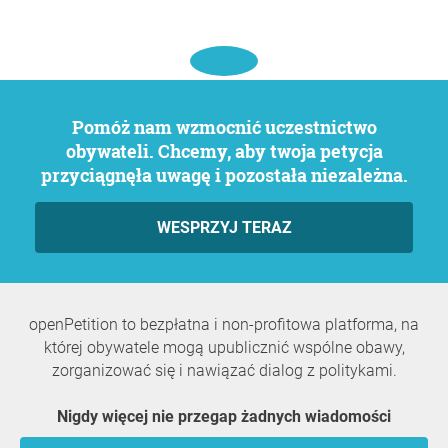
Pomóż nam wzmocnić uczestnictwo
obywateli. Chcemy, aby twoja petycja
przyciągnęła uwagę i pozostała niezależna.
WESPRZYJ TERAZ
openPetition to bezpłatna i non-profitowa platforma, na
której obywatele mogą upublicznić wspólne obawy,
zorganizować się i nawiązać dialog z politykami.
Nigdy więcej nie przegap żadnych wiadomości