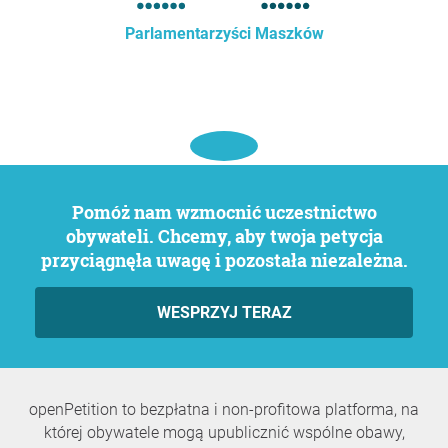
Parlamentarzyści Maszków
Pomóż nam wzmocnić uczestnictwo
obywateli. Chcemy, aby twoja petycja
przyciągnęła uwagę i pozostała niezależna.
WESPRZYJ TERAZ
openPetition to bezpłatna i non-profitowa platforma, na
której obywatele mogą upublicznić wspólne obawy,