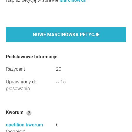
Napisz petycję w sprawie
Marcinówka
NOWE MARCINÓWKA PETYCJE
Podstawowe Informacje
Rezydent
20
Uprawniony do
~ 15
głosowania
Kworum
opetition kworum
6
(podpisy)