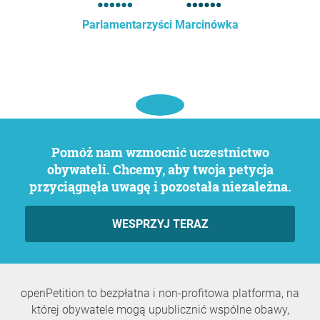
Parlamentarzyści Marcinówka
Pomóż nam wzmocnić uczestnictwo
obywateli. Chcemy, aby twoja petycja
przyciągnęła uwagę i pozostała niezależna.
WESPRZYJ TERAZ
openPetition to bezpłatna i non-profitowa platforma, na
której obywatele mogą upublicznić wspólne obawy,