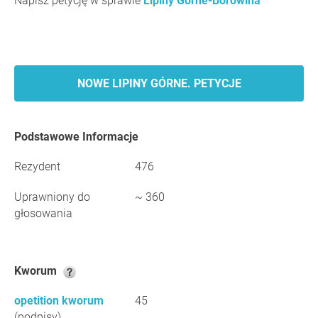
Napisz petycję w sprawie
Lipiny Górne-Borowina
NOWE LIPINY GÓRNE. PETYCJE
Podstawowe Informacje
Rezydent
476
Uprawniony do
~ 360
głosowania
Kworum
opetition kworum
45
(podpisy)