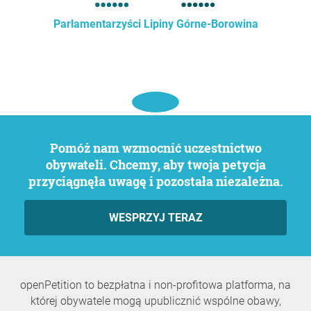
Parlamentarzyści Lipiny Górne-Borowina
Pomóż nam wzmocnić uczestnictwo
obywateli. Chcemy, aby twoja petycja
przyciągnęła uwagę i pozostała niezależna.
WESPRZYJ TERAZ
openPetition to bezpłatna i non-profitowa platforma, na
której obywatele mogą upublicznić wspólne obawy,