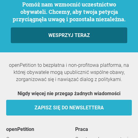
Pomóż nam wzmocnić uczestnictwo
obywateli. Chcemy, aby twoja petycja
przyciągnęła uwagę i pozostała niezależna.
WESPRZYJ TERAZ
openPetition to bezpłatna i non-profitowa platforma, na
której obywatele mogą upublicznić wspólne obawy,
zorganizować się i nawiązać dialog z politykami.
Nigdy więcej nie przegap żadnych wiadomości
ZAPISZ SIĘ DO NEWSLETTERA
openPetition
praca