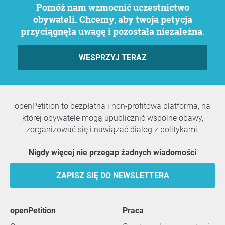
Pomóż nam wzmocnić uczestnictwo
obywateli. Chcemy, aby twoja petycja
przyciągnęła uwagę i pozostała niezależna.
WESPRZYJ TERAZ
openPetition to bezpłatna i non-profitowa platforma, na
której obywatele mogą upublicznić wspólne obawy,
zorganizować się i nawiązać dialog z politykami.
Nigdy więcej nie przegap żadnych wiadomości
ZAPISZ SIĘ DO NEWSLETTERA
openPetition
praca