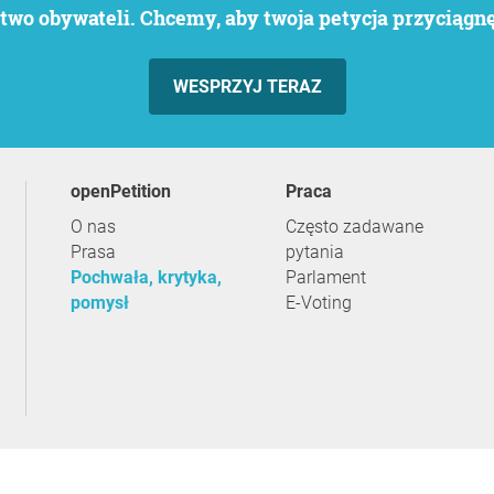
wo obywateli. Chcemy, aby twoja petycja przyciągnęł
WESPRZYJ TERAZ
openPetition
praca
O nas
Często zadawane
Prasa
pytania
Pochwała, krytyka,
Parlament
pomysł
E-Voting