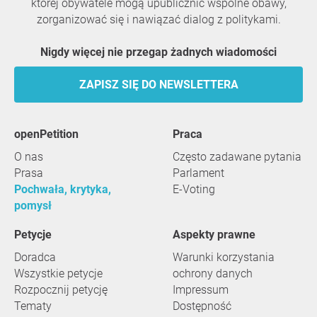
której obywatele mogą upublicznić wspólne obawy,
zorganizować się i nawiązać dialog z politykami.
Nigdy więcej nie przegap żadnych wiadomości
ZAPISZ SIĘ DO NEWSLETTERA
openPetition
praca
O nas
Często zadawane pytania
Prasa
Parlament
Pochwała, krytyka,
E-Voting
pomysł
Petycje
Aspekty prawne
Doradca
Warunki korzystania
Wszystkie petycje
ochrony danych
Rozpocznij petycję
Impressum
Tematy
Dostępność