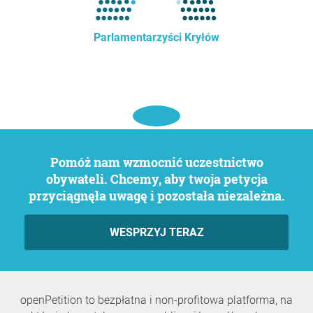
Parlamentarzyści Kryłów
Pomóż nam wzmocnić uczestnictwo
obywateli. Chcemy, aby twoja petycja
przyciągnęła uwagę i pozostała niezależna.
WESPRZYJ TERAZ
openPetition to bezpłatna i non-profitowa platforma, na