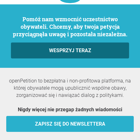
Pomóż nam wzmocnić uczestnictwo
obywateli. Chcemy, aby twoja petycja
przyciągnęła uwagę i pozostała niezależna.
WESPRZYJ TERAZ
openPetition to bezpłatna i non-profitowa platforma, na
której obywatele mogą upublicznić wspólne obawy,
zorganizować się i nawiązać dialog z politykami.
Nigdy więcej nie przegap żadnych wiadomości
ZAPISZ SIĘ DO NEWSLETTERA