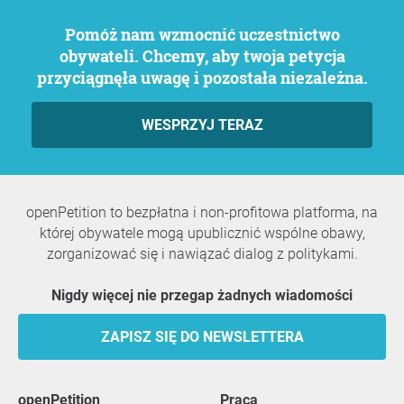
Pomóż nam wzmocnić uczestnictwo
obywateli. Chcemy, aby twoja petycja
przyciągnęła uwagę i pozostała niezależna.
WESPRZYJ TERAZ
openPetition to bezpłatna i non-profitowa platforma, na
której obywatele mogą upublicznić wspólne obawy,
zorganizować się i nawiązać dialog z politykami.
Nigdy więcej nie przegap żadnych wiadomości
ZAPISZ SIĘ DO NEWSLETTERA
openPetition
praca