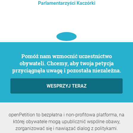
Parlamentarzyści Kaczórki
Pomóż nam wzmocnić uczestnictwo
obywateli. Chcemy, aby twoja petycja
przyciągnęła uwagę i pozostała niezależna.
WESPRZYJ TERAZ
openPetition to bezpłatna i non-profitowa platforma, na
której obywatele mogą upublicznić wspólne obawy,
zorganizować się i nawiązać dialog z politykami.