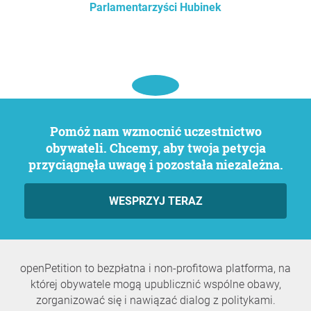
Parlamentarzyści Hubinek
Pomóż nam wzmocnić uczestnictwo
obywateli. Chcemy, aby twoja petycja
przyciągnęła uwagę i pozostała niezależna.
WESPRZYJ TERAZ
openPetition to bezpłatna i non-profitowa platforma, na
której obywatele mogą upublicznić wspólne obawy,
zorganizować się i nawiązać dialog z politykami.