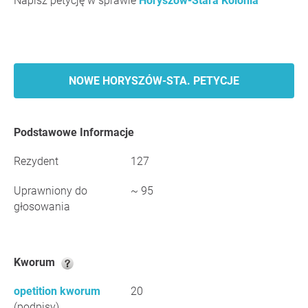
Napisz petycję w sprawie
Horyszów-Stara Kolonia
NOWE HORYSZÓW-STA. PETYCJE
Podstawowe Informacje
Rezydent
127
Uprawniony do
~ 95
głosowania
Kworum
opetition kworum
20
(podpisy)