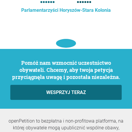
Parlamentarzyści Horyszów-Stara Kolonia
Pomóż nam wzmocnić uczestnictwo
obywateli. Chcemy, aby twoja petycja
przyciągnęła uwagę i pozostała niezależna.
WESPRZYJ TERAZ
openPetition to bezpłatna i non-profitowa platforma, na
której obywatele mogą upublicznić wspólne obawy,