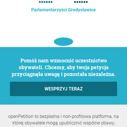
Parlamentarzyści Grodysławice
Pomóż nam wzmocnić uczestnictwo
obywateli. Chcemy, aby twoja petycja
przyciągnęła uwagę i pozostała niezależna.
WESPRZYJ TERAZ
openPetition to bezpłatna i non-profitowa platforma, na
której obywatele mogą upublicznić wspólne obawy,