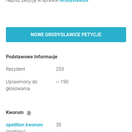
Napisz petycję w sprawie
Grodysławice
NOWE GRODYSŁAWICE PETYCJE
Podstawowe Informacje
Rezydent
253
Uprawniony do
~ 190
głosowania
Kworum
opetition kworum
30
(podpisy)