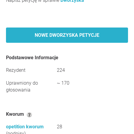
Napisz petycję w sprawie
Dworzyska
NOWE DWORZYSKA PETYCJE
Podstawowe Informacje
Rezydent
224
Uprawniony do
~ 170
głosowania
Kworum
opetition kworum
28
(podpisy)