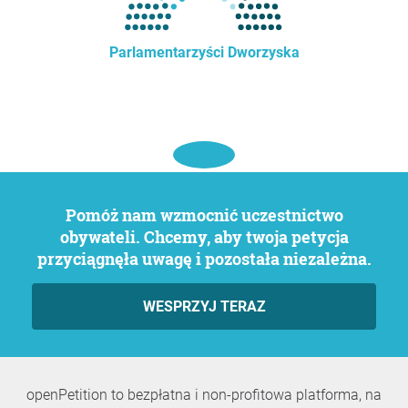
Parlamentarzyści Dworzyska
Pomóż nam wzmocnić uczestnictwo
obywateli. Chcemy, aby twoja petycja
przyciągnęła uwagę i pozostała niezależna.
WESPRZYJ TERAZ
openPetition to bezpłatna i non-profitowa platforma, na