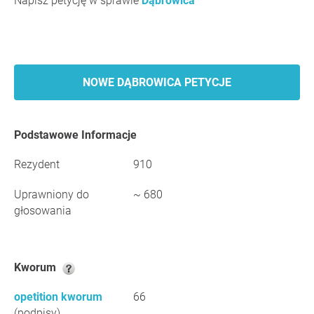
Napisz petycję w sprawie
Dąbrowica
NOWE DĄBROWICA PETYCJE
Podstawowe Informacje
Rezydent
910
Uprawniony do
~ 680
głosowania
Kworum
opetition kworum
66
(podpisy)