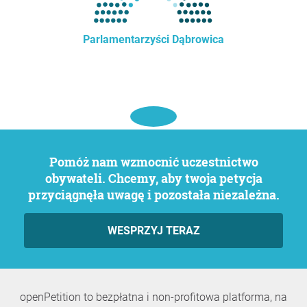
Parlamentarzyści Dąbrowica
Pomóż nam wzmocnić uczestnictwo
obywateli. Chcemy, aby twoja petycja
przyciągnęła uwagę i pozostała niezależna.
WESPRZYJ TERAZ
openPetition to bezpłatna i non-profitowa platforma, na