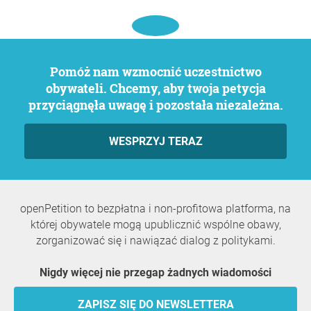
Pomóż nam wzmocnić uczestnictwo
obywateli. Chcemy, aby twoja petycja
przyciągnęła uwagę i pozostała niezależna.
WESPRZYJ TERAZ
openPetition to bezpłatna i non-profitowa platforma, na
której obywatele mogą upublicznić wspólne obawy,
zorganizować się i nawiązać dialog z politykami.
Nigdy więcej nie przegap żadnych wiadomości
ZAPISZ SIĘ DO NEWSLETTERA