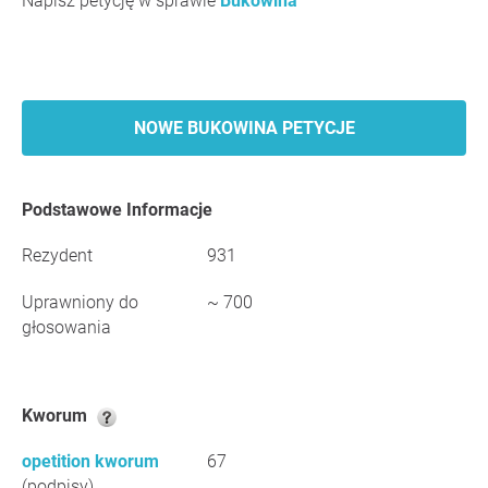
Napisz petycję w sprawie
Bukowina
NOWE BUKOWINA PETYCJE
Podstawowe Informacje
Rezydent
931
Uprawniony do
~ 700
głosowania
Kworum
opetition kworum
67
(podpisy)