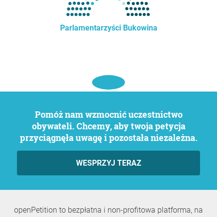
Parlamentarzyści Bukowina
Pomóż nam wzmocnić uczestnictwo
obywateli. Chcemy, aby twoja petycja
przyciągnęła uwagę i pozostała niezależna.
WESPRZYJ TERAZ
openPetition to bezpłatna i non-profitowa platforma, na