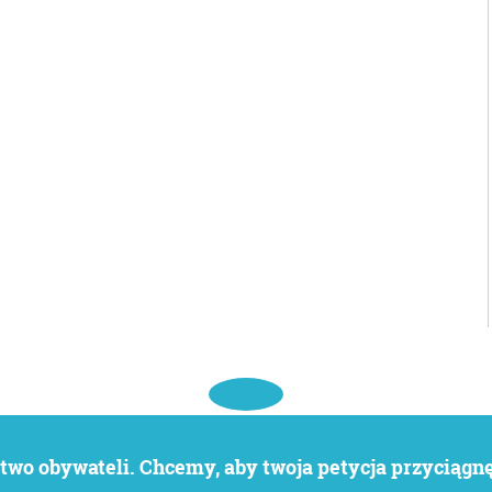
wo obywateli. Chcemy, aby twoja petycja przyciągnęł