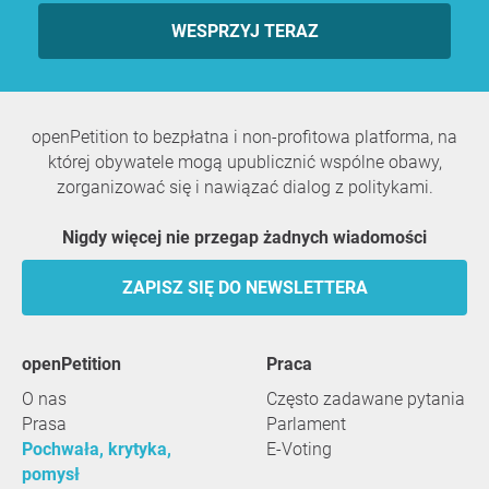
WESPRZYJ TERAZ
openPetition to bezpłatna i non-profitowa platforma, na
której obywatele mogą upublicznić wspólne obawy,
zorganizować się i nawiązać dialog z politykami.
Nigdy więcej nie przegap żadnych wiadomości
ZAPISZ SIĘ DO NEWSLETTERA
openPetition
praca
O nas
Często zadawane pytania
Prasa
Parlament
Pochwała, krytyka,
E-Voting
pomysł