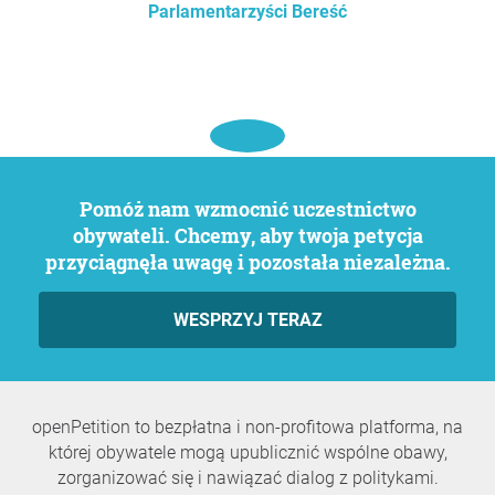
Parlamentarzyści Bereść
Pomóż nam wzmocnić uczestnictwo
obywateli. Chcemy, aby twoja petycja
przyciągnęła uwagę i pozostała niezależna.
WESPRZYJ TERAZ
openPetition to bezpłatna i non-profitowa platforma, na
której obywatele mogą upublicznić wspólne obawy,
zorganizować się i nawiązać dialog z politykami.