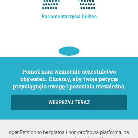
Parlamentarzyści Bełżec
Pomóż nam wzmocnić uczestnictwo
obywateli. Chcemy, aby twoja petycja
przyciągnęła uwagę i pozostała niezależna.
WESPRZYJ TERAZ
openPetition to bezpłatna i non-profitowa platforma, na