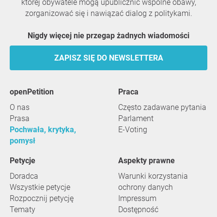
której obywatele mogą upublicznić wspólne obawy,
zorganizować się i nawiązać dialog z politykami.
Nigdy więcej nie przegap żadnych wiadomości
ZAPISZ SIĘ DO NEWSLETTERA
openPetition
praca
O nas
Często zadawane pytania
Prasa
Parlament
Pochwała, krytyka,
E-Voting
pomysł
Petycje
Aspekty prawne
Doradca
Warunki korzystania
Wszystkie petycje
ochrony danych
Rozpocznij petycję
Impressum
Tematy
Dostępność