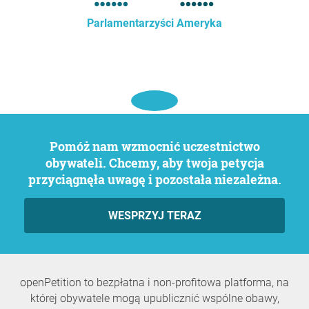
Parlamentarzyści Ameryka
Pomóż nam wzmocnić uczestnictwo
obywateli. Chcemy, aby twoja petycja
przyciągnęła uwagę i pozostała niezależna.
WESPRZYJ TERAZ
openPetition to bezpłatna i non-profitowa platforma, na
której obywatele mogą upublicznić wspólne obawy,