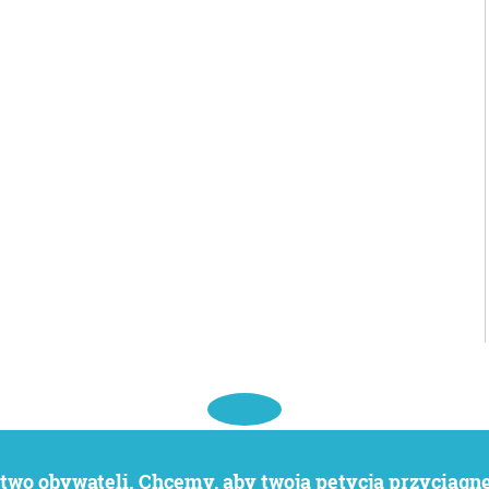
wo obywateli. Chcemy, aby twoja petycja przyciągnęł