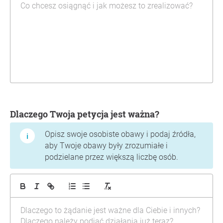
Dlaczego Twoja petycja jest ważna?
Opisz swoje osobiste obawy i podaj źródła,
aby Twoje obawy były zrozumiałe i
podzielane przez większą liczbę osób.