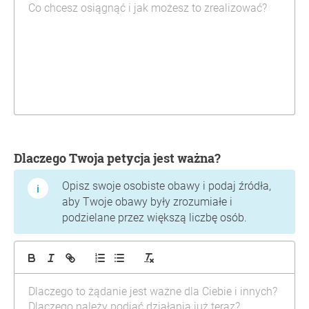
Dlaczego Twoja petycja jest ważna?
Opisz swoje osobiste obawy i podaj źródła,
aby Twoje obawy były zrozumiałe i
podzielane przez większą liczbę osób.