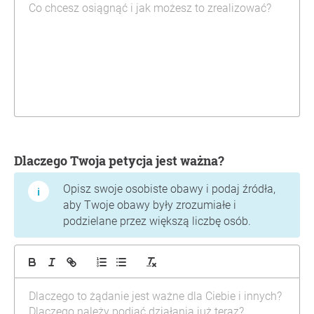
Dlaczego Twoja petycja jest ważna?
Opisz swoje osobiste obawy i podaj źródła,
aby Twoje obawy były zrozumiałe i
podzielane przez większą liczbę osób.