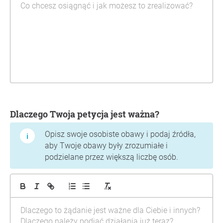
Dlaczego Twoja petycja jest ważna?
Opisz swoje osobiste obawy i podaj źródła,
aby Twoje obawy były zrozumiałe i
podzielane przez większą liczbę osób.