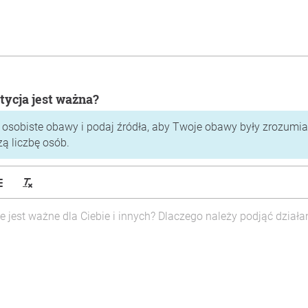
tycja jest ważna?
 osobiste obawy i podaj źródła, aby Twoje obawy były zrozumiał
zą liczbę osób.