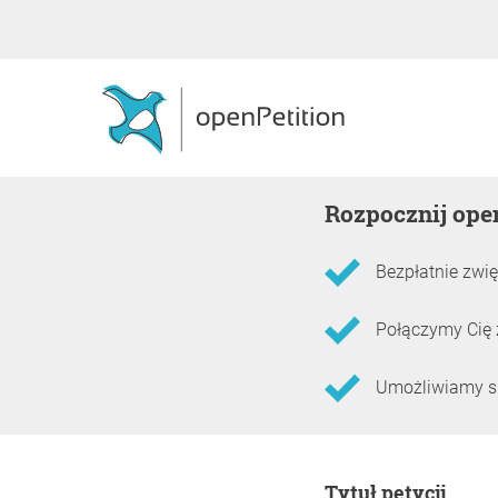
Rozpocznij ope
Bezpłatnie zwię
Połączymy Cię 
Umożliwiamy skł
Informacje o petycji
Tytuł petycji