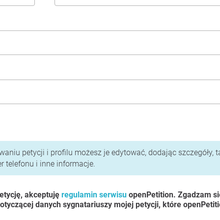
i polityka prywatności
aniu petycji i profilu możesz je edytować, dodając szczegóły, t
 telefonu i inne informacje.
etycję, akceptuję
regulamin serwisu
openPetition. Zgadzam si
otyczącej danych sygnatariuszy mojej petycji, które openPetit