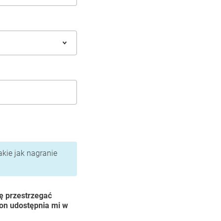
akie jak nagranie
ę przestrzegać
ion udostępnia mi w