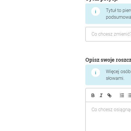
Tytuł to pie
podsumować,
Opisz swoje roszc
Więcej osób 
słowami.