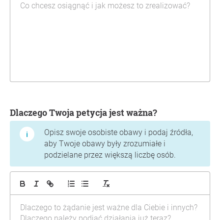
Dlaczego Twoja petycja jest ważna?
Opisz swoje osobiste obawy i podaj źródła,
aby Twoje obawy były zrozumiałe i
podzielane przez większą liczbę osób.