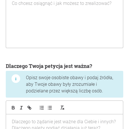
Dlaczego Twoja petycja jest ważna?
Opisz swoje osobiste obawy i podaj źródła,
aby Twoje obawy były zrozumiałe i
podzielane przez większą liczbę osób.